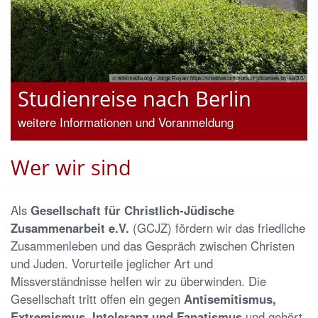
rken
© wikimedia.org - Jorge Royan/ https://creativecommons.org/licenses/by-sa/3.0/
Studienreise nach Berlin
weitere Informationen und Voranmeldung
Wer wir sind
Als
Gesellschaft für Christlich-Jüdische
Zusammenarbeit e.V.
(GCJZ) fördern wir das friedliche
Zusammenleben und das Gespräch zwischen Christen
und Juden. Vorurteile jeglicher Art und
Missverständnisse helfen wir zu überwinden. Die
Gesellschaft tritt offen ein gegen
Antisemitismus,
Extremismus, Intoleranz und Fanatismus
und gehört